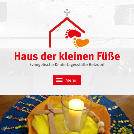
Menü
Navigation
Wir Suchen
überspringen
Über uns
Konzept
Unser Kindergarten
Tagesablauf