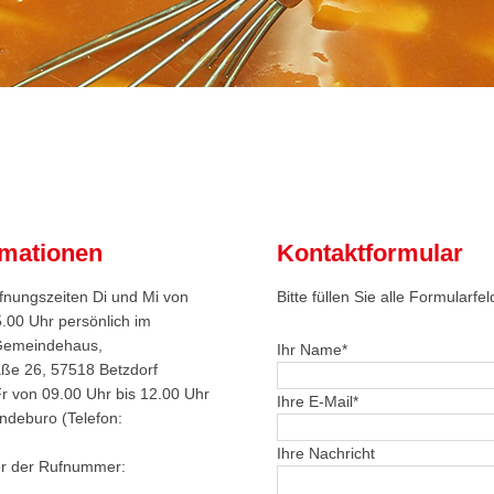
rmationen
Kontaktformular
nungszeiten Di und Mi von
Bitte füllen Sie alle Formularfe
5.00 Uhr persönlich im
Gemeindehaus,
Pflichtfeld
Ihr Name
*
ße 26, 57518 Betzdorf
Fr von 09.00 Uhr bis 12.00 Uhr
Pflichtfeld
Ihre E-Mail
*
ndeburo (Telefon:
Ihre Nachricht
ter der Rufnummer: