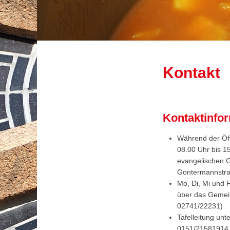
Kontakt
Kontaktinfo
3
4
5
6
7
8
9
10
11
12
13
Während der Öff
08.00 Uhr bis 1
evangelischen 
Gontermannstra
Mo, Di, Mi und 
über das Gemei
02741/22231)
Tafelleitung un
0151/21581914