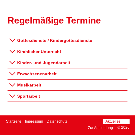
Konzept
Kontakt
Regelmäßige Termine
Suchen
Gottesdienste / Kindergottesdienste
Kirchlicher Unterricht
Kinder- und Jugendarbeit
Erwachsenenarbeit
Musikarbeit
Sportarbeit
Navigation
Startseite
Impressum
Datenschutz
Aktuelles
Navigation
überspringen
überspring
© 2026
Zur Anmeldung