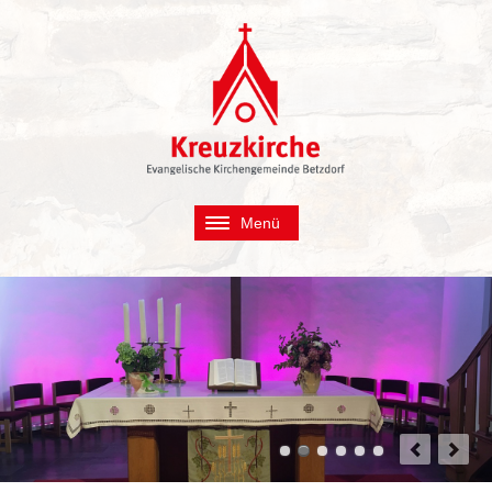
Menü
Navigation
Aktuelles
überspringen
Über uns
Termine und Events
Regelmäßige Termine
Events
Kalender
Live-Stream