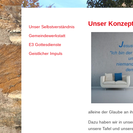
Unser Konzep
Navigation
Unser Selbstverständnis
überspringen
Gemeindewerkstatt
E3 Gottesdienste
Geistlicher Impuls
1
2
3
4
5
6
alleine der Glaube an i
Dazu haben wir in unse
unsere Tafel und unse