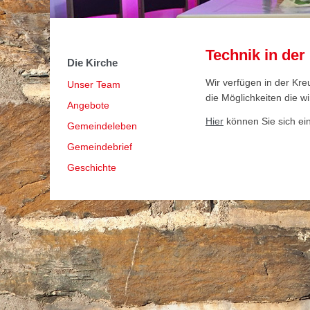
Technik in der
Navigation
Die Kirche
überspringen
Wir verfügen in der Kre
Unser Team
die Möglichkeiten die w
Angebote
Hier
können Sie sich ein
Gemeindeleben
1
2
3
4
5
6
Gemeindebrief
Geschichte