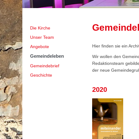
Gemeinde
Navigation
Die Kirche
überspringen
Unser Team
Hier finden sie ein Arc
Angebote
Gemeindeleben
Wir wollen den Gemeind
1
2
3
4
5
6
Redaktionsteam gebilde
Gemeindebrief
der neue Gemeindegruß
Geschichte
2020